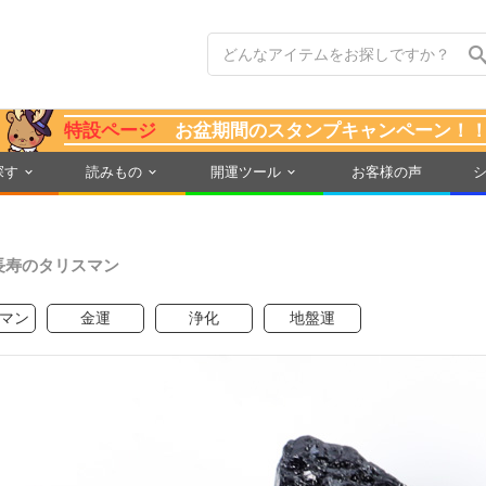
特設ページ
お盆期間のスタンプキャンペーン！
探す
読みもの
開運ツール
お客様の声
長寿のタリスマン
マン
金運
浄化
地盤運