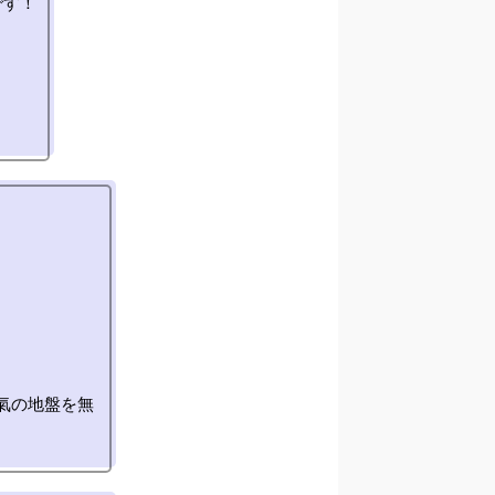
す！

氣の地盤を無