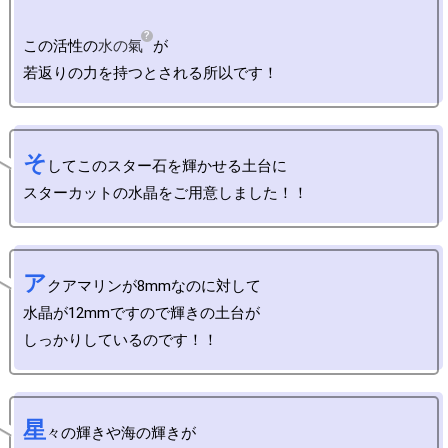
この活性の
水の氣
が

そ
してこのスター石を輝かせる土台に

ア
クアマリンが8mmなのに対して

水晶が12mmですので輝きの土台が

星
々の輝きや海の輝きが
