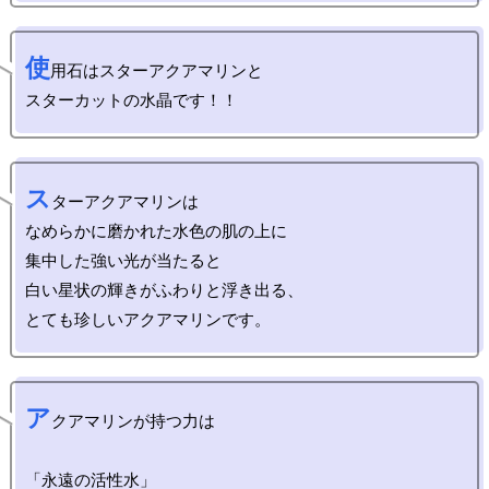
使
用石はスターアクアマリンと

ス
ターアクアマリンは

なめらかに磨かれた水色の肌の上に

集中した強い光が当たると

白い星状の輝きがふわりと浮き出る、

ア
クアマリンが持つ力は

「永遠の活性水」
