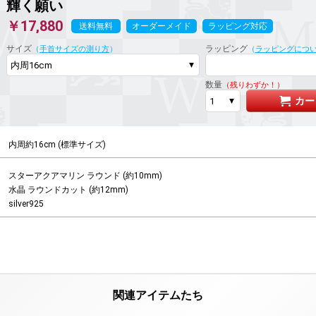
輝く願い
￥17,880
送料無料
オーダーメイド
ラッピング対応
サイズ
ラッピング
（
手首サイズの測り方
）
（
ラッピングにつ
数量
（残りわずか！）
カー
内周約16cm (標準サイズ)
スターアクアマリン ラウンド (約10mm)

水晶 ラウンドカット (約12mm)

silver925