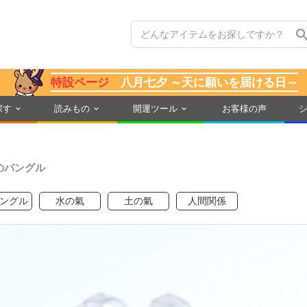
特設ページ
八月七夕 ～天に願いを届ける日～
探す
読みもの
開運ツール
お客様の声
のバングル
ングル
水の氣
土の氣
人間関係