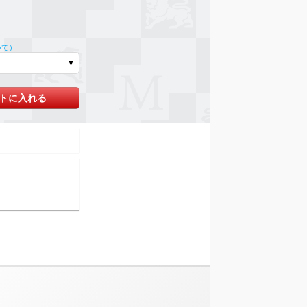
いて
）
トに入れる