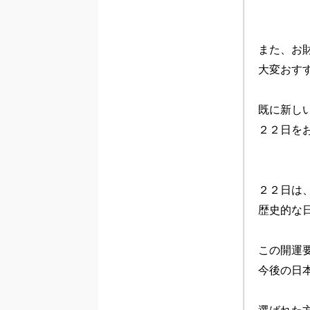
また、お
大変おすす
既に新し
２２日を
２２日は
歴史的な日
この開運
今後の日本