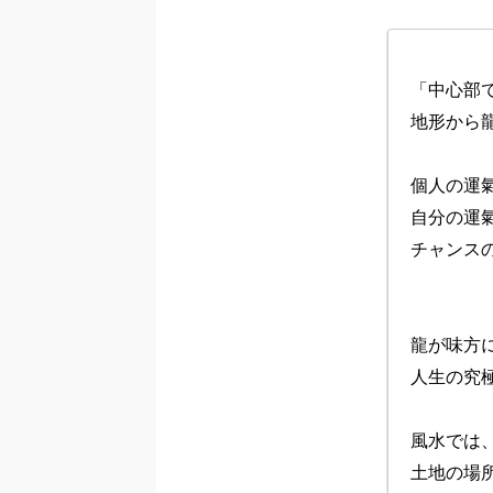
「中心部
地形から
個人の運
自分の運
チャンスの
龍が味方
人生の究
風水では
土地の場