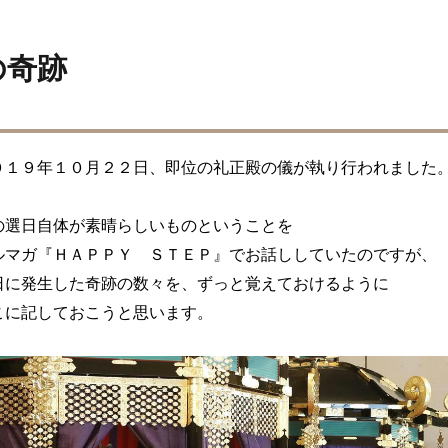
の奇跡
０１９年１０月２２日、即位の礼正殿の儀が執り行われました。
の選日自体が素晴らしいものということを

ルマガ『ＨＡＰＰＹ　ＳＴＥＰ』でお話ししていたのですが、

日に発生した奇跡の数々を、ずっと覚えておけるように

こに記しておこうと思います。
