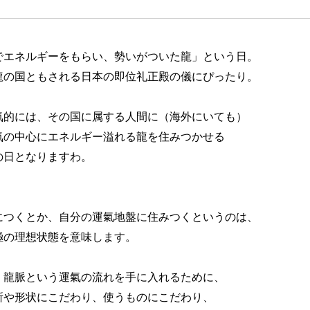
でエネルギーをもらい、勢いがついた龍」という日。

龍の国ともされる日本の即位礼正殿の儀にぴったり。

氣的には、その国に属する人間に（海外にいても）

氣の中心にエネルギー溢れる龍を住みつかせる

日となりますわ。

につくとか、自分の運氣地盤に住みつくというのは、

極の理想状態を意味します。

、龍脈という運氣の流れを手に入れるために、

所や形状にこだわり、使うものにこだわり、
