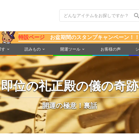
特設ページ
お盆期間のスタンプキャンペーン！
探す
読みもの
開運ツール
お客様の声
即位の礼正殿の儀の奇跡
開運の極意！裏話