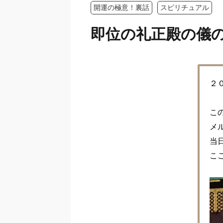
開運の極意！裏話
スピリチュアル
即位の礼正殿の儀
２
こ
メ
当
こ