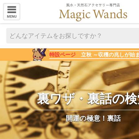
MENU
特設ページ
立秋 ～収穫の兆しが始
裏ワザ・裏話の検
開運の極意！裏話