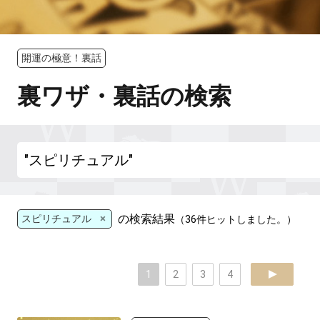
開運の極意！裏話
裏ワザ・裏話の検索
×
の検索結果
スピリチュアル
（36件ヒットしました。）
1
2
3
4
next