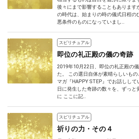
後々にまで影響することもありますか
の時代は、始まりの時の儀式日程のひ
悪条件のものになっていまし...
スピリチュアル
即位の礼正殿の儀の奇跡
2019年10月22日、即位の礼正殿
た。 この選日自体が素晴らしいもの
マガ『HAPPY STEP』でお話しし
日に発生した奇跡の数々を、ずっと
に ここに記...
スピリチュアル
祈りの力・その４