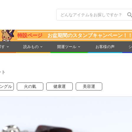
特設ページ
お盆期間のスタンプキャンペーン！
探す
読みもの
開運ツール
お客様の声
ット
ングル
火の氣
健康運
美容運