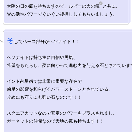
太陽の日の氣を持ちますので、ルビーの
火の氣
と共に、

そ
してベース部分がヘソナイト！！

ヘソナイトは持ち主に自信や勇氣、

希望をもたらし、夢に向かって進む力を与える石とされています
インド占星術では非常に重要な存在で

凶星の影響を和らげるパワーストーンとされている、

攻めにも守りにも強い石なのです！！

スクエアカットなので安定のパワーもプラスされまし、

ガーネットの仲間なので天地の氣も持ちます！！
