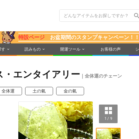
特設ページ
お盆期間のスタンプキャンペーン！
探す
読みもの
開運ツール
お客様の声
ス・エンタイアリー
｜全体運のチェーン
全体運
土の氣
金の氣
1 / 9