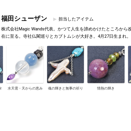
福田シューザン
担当したアイテム
株式会社Magic Wands代表。かつて人生を諦めかけたところか
在に至る。寺社仏閣巡りとカブトムシが大好き。4月27日生まれ。
タ
水天需・天からの恵み
魂の輝きと無事の祈り
情熱の輝き