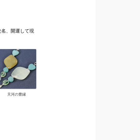
ら改名、開運して現
天河の豊縁