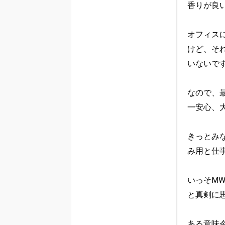
香りが良
オフィス
けど、そ
いないです
なので、
一安心、大
きっとみ
み用と仕
いっそM
と真剣に
ある意味