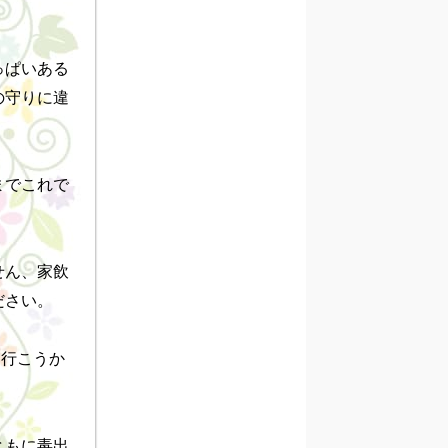
っぱいある
の守りに違
までこれで
せん、家飲
さい。

に行こうか
ともに毒出