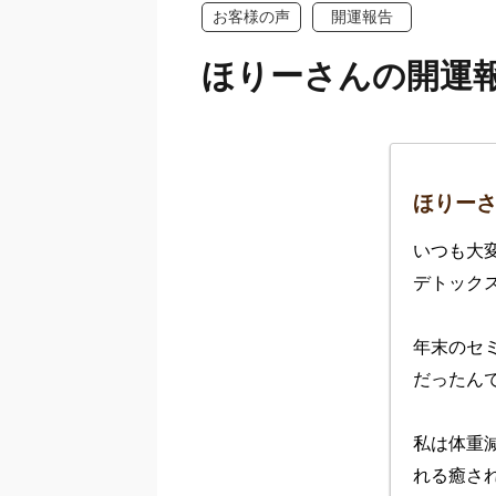
お客様の声
開運報告
ほりーさんの開運
ほりー
いつも大
デトック
年末のセ
だったんで
私は体重
れる癒され