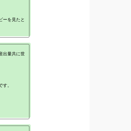
ビーを見たと
産出量共に世
す。
