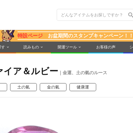
特設ページ
お盆期間のスタンプキャンペーン！
探す
読みもの
開運ツール
お客様の声
ァイア＆ルビー
｜金運、土の氣のルース
土の氣
金の氣
健康運