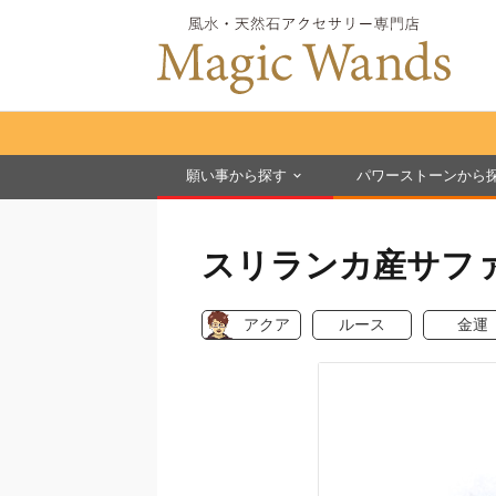
願い事から探す
パワーストーンから
スリランカ産サフ
アクア
ルース
金運