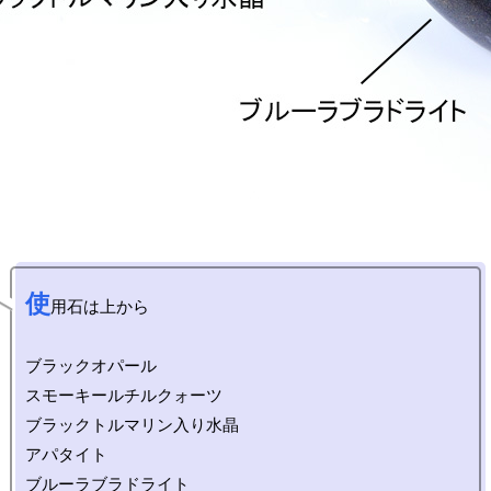
使
用石は上から

ブラックオパール

スモーキールチルクォーツ

ブラックトルマリン入り水晶

アパタイト
