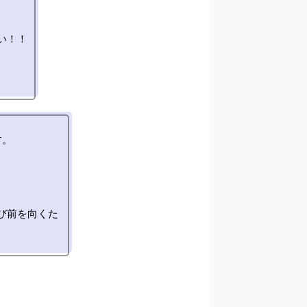
！！

。

び前を向くた