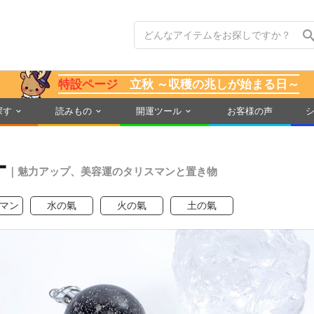
特設ページ
立秋 ～収穫の兆しが始まる日～
探す
読みもの
開運ツール
お客様の声
ー
｜魅力アップ、美容運のタリスマンと置き物
マン
水の氣
火の氣
土の氣