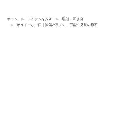
ホーム
アイテムを探す
彫刻・置き物
ボルドーな一口｜陰陽バランス、可能性発掘の原石