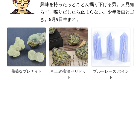
興味を持ったらとことん掘り下げる男。人見
らず、喋りだしたら止まらない。少年漫画と
き。8月9日生まれ。
葡萄なプレナイト
机上の実論ペリドッ
ブルーレース ポイン
ト
ト