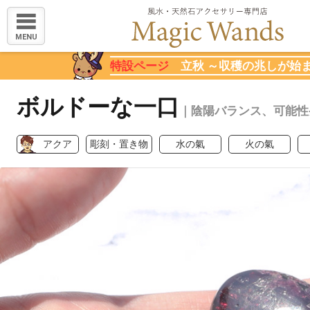
MENU
特設ページ
立秋 ～収穫の兆しが始
ボルドーな一口
｜陰陽バランス、可能性
アクア
彫刻・置き物
水の氣
火の氣