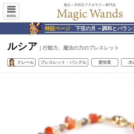
MENU
特設ページ
下弦の月 ～調和とバラン
ルシア
｜行動力、魔法の力のブレスレット
クレール
ブレスレット・バングル
愛情運
水