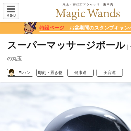
MENU
特設ページ
お盆期間のスタンプキャン
スーパーマッサージボール
｜
の丸玉
ヨハン
彫刻・置き物
健康運
美容運