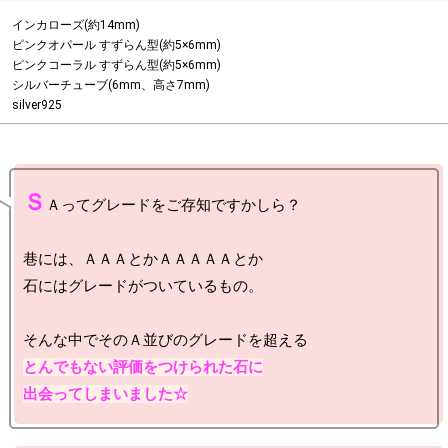
インカローズ(約14mm)

ピンクオパール すずらん型(約5×6mm)

ピンクコーラル すずらん型(約5×6mm)

シルバーチューブ(6mm、高さ7mm)

silver925
Ｓ
Ａってグレードをご存知ですかしら？

巷には、ＡＡＡとかＡＡＡＡＡとか

石にはグレードがついているもの。

とんでもない評価をつけられた石に

出会ってしまいました☆