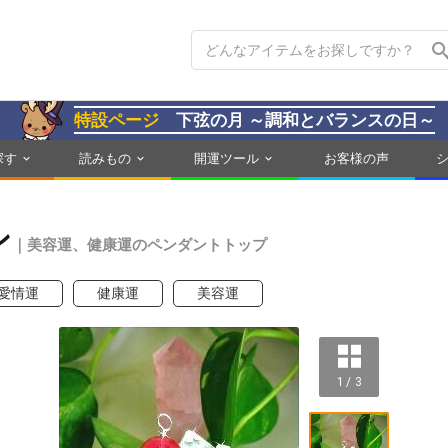
特設ページ
下弦の月 ～調和とバランスの日～
探す
読みもの
開運ツール
お客様の声
ン
｜美容運、健康運のペンダントトップ
愛情運
健康運
美容運
1 / 3