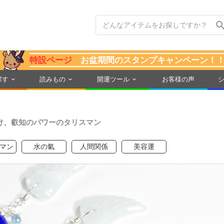
特設ページ
お盆期間のスタンプキャンペーン！
探す
読みもの
開運ツール
お客様の声
け、叡知のパワーのタリスマン
マン
水の氣
人間関係
美容運