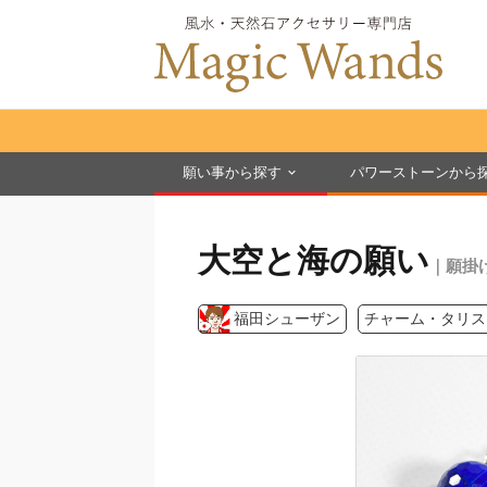
願い事から探す
パワーストーンから
大空と海の願い
｜願掛
福田シューザン
チャーム・タリス