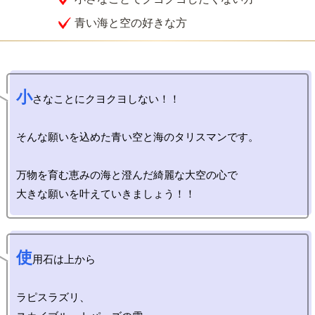
青い海と空の好きな方
小
さなことにクヨクヨしない！！

そんな願いを込めた青い空と海のタリスマンです。

万物を育む恵みの海と澄んだ綺麗な大空の心で

使
用石は上から

ラピスラズリ、
