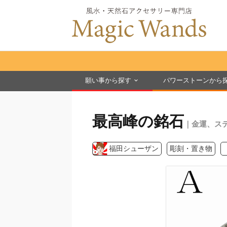
願い事から探す
パワーストーンから
最高峰の銘石
｜金運、ス
福田シューザン
彫刻・置き物