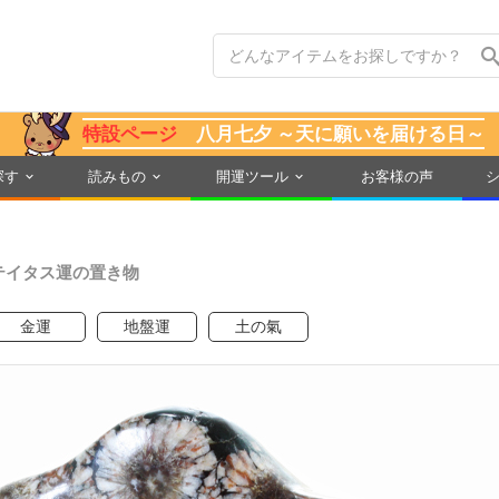
特設ページ
八月七夕 ～天に願いを届ける日～
探す
読みもの
開運ツール
お客様の声
テイタス運の置き物
金運
地盤運
土の氣