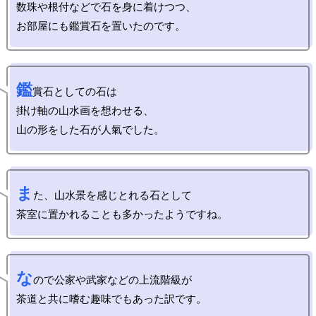
数珠や根付などで石を身に着けつつ、

鑑
賞石としての石は

掛け軸の山水画を想わせる、

ま
た、山水景を感じとれる石として

な
ので公家や武家などの上流階級が
