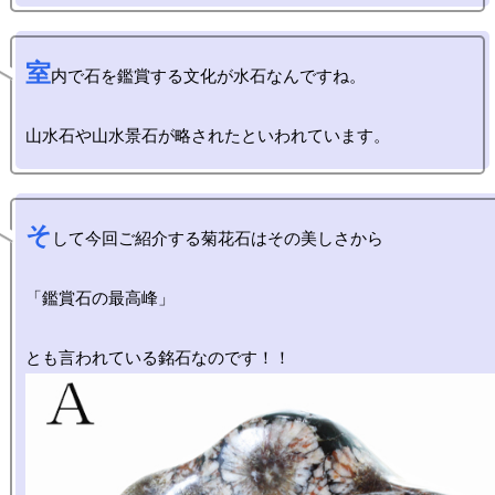
室
内で石を鑑賞する文化が水石なんですね。

そ
して今回ご紹介する菊花石はその美しさから

「鑑賞石の最高峰」
