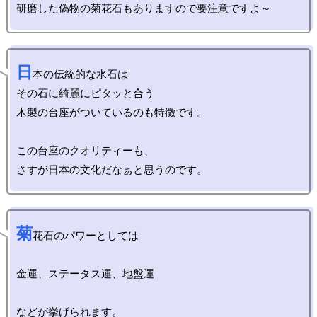
日
本の伝統的な水石は

その石に綺麗にピタッと合う

木製の台座がついているのも特徴です。

この台座のクオリティーも、

菊
花石のパワーとしては

金運、ステータス運、地盤運
