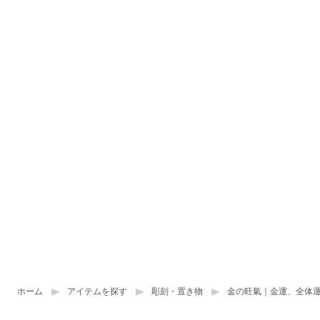
ホーム
アイテムを探す
彫刻・置き物
金の旺氣｜金運、全体