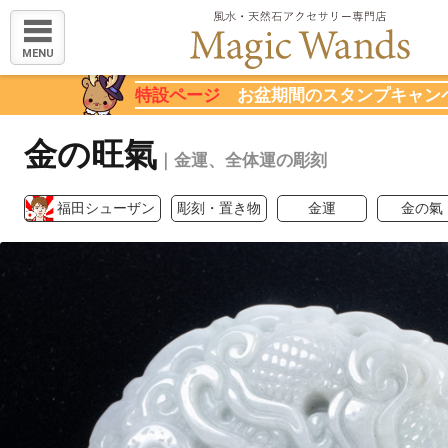
MENU
特設ページ
お盆期間のスタンプキャン
金の旺氣
｜金運、全体運の彫刻
福田シューザン
彫刻・置き物
金運
金の氣