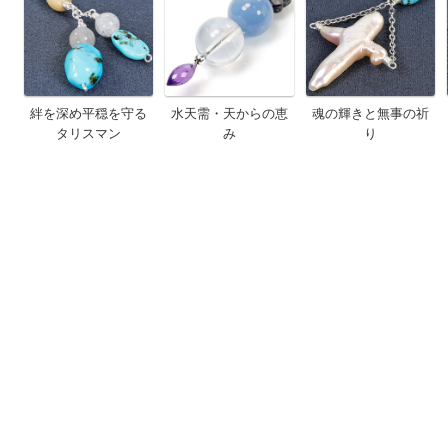
絆を深め平穏を守る
水天需・天からの恵
魂の輝きと無事の祈
タリスマン
み
り