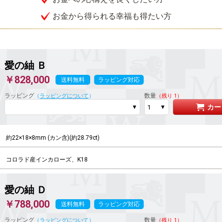
お金から得られる幸福も得たい方
愛の紬
Ｂ
￥828,000
送料無料
ラッピング対応
ラッピング
数量
（
ラッピングについて
）
（残り 1）
カー
約22×18×8mm (カン含)(約28.79ct)
コロラド産インカローズ、K18
愛の紬
Ｄ
￥788,000
送料無料
ラッピング対応
ラッピング
数量
（
ラッピングについて
）
（残り 1）