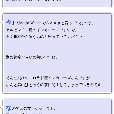
今
までMagic WandsでＳＡｕｐと言っていたのは、

アルゼンチン産のインカローズですので、

全く根本から違うものと思っていてください。

別の鉱物ぐらいの勢いですね。

そんな別格のコロラド産インカローズなんですが、

な
ので卸のマーケットでも、
