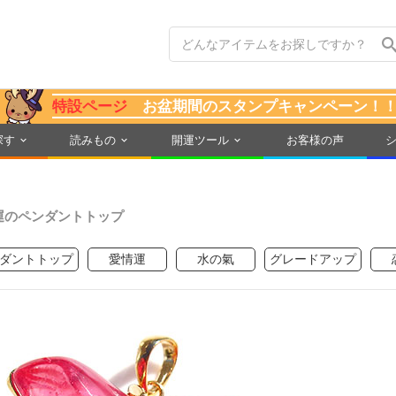
特設ページ
お盆期間のスタンプキャンペーン！
探す
読みもの
開運ツール
お客様の声
運のペンダントトップ
ダントトップ
愛情運
水の氣
グレードアップ