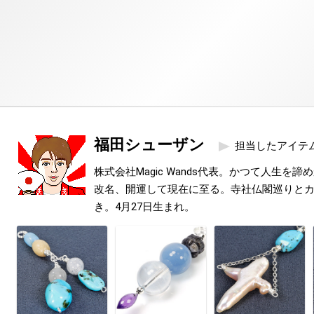
福田シューザン
担当したアイテ
株式会社Magic Wands代表。かつて人生を
改名、開運して現在に至る。寺社仏閣巡りと
き。4月27日生まれ。