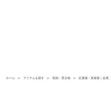
ホーム
アイテムを探す
彫刻・置き物
紅薔薇・黄薔薇｜金運