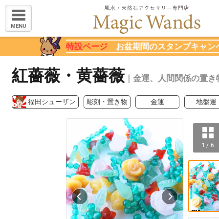
MENU
特設ページ
お盆期間のスタンプキャン
紅薔薇・黄薔薇
｜金運、人間関係の置き
福田シューザン
彫刻・置き物
金運
地盤運
1 / 6