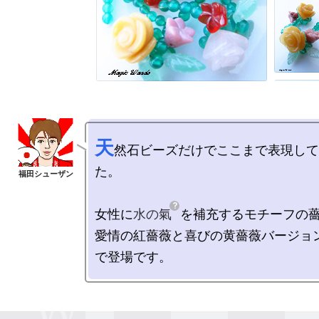
天
然石ビーズだけでここまで表現して
た。

女性に
水の氣
を補充するモチーフの薔
愛情の紅薔薇と喜びの黄薔薇バージョ