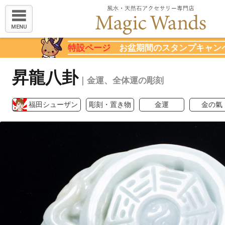
MENU
特設ページ
お盆期間のスタンプキャン
昇龍八卦
｜金運、全体運の彫刻
福田シューザン
彫刻・置き物
金運
金の氣