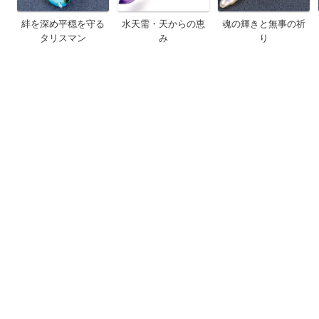
絆を深め平穏を守る
水天需・天からの恵
魂の輝きと無事の祈
タリスマン
み
り