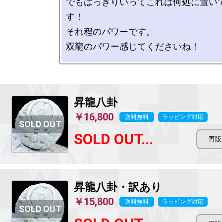
でもはっきりいってこれは何処に置い
す！

それ程のパワーです。

昇龍八卦
￥16,800
送料無料
ラッピング対応
SOLD OUT...
昇龍八卦
・訳あり
￥15,800
送料無料
ラッピング対応