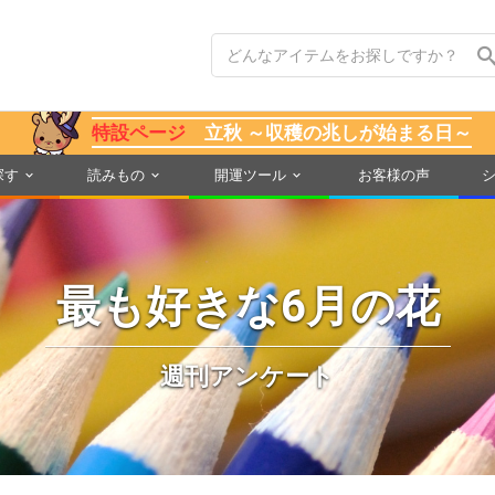
特設ページ
立秋 ～収穫の兆しが始まる日～
探す
読みもの
開運ツール
お客様の声
最も好きな6月の花
週刊アンケート