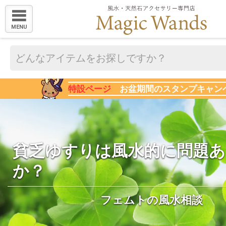
MENU
特設ページ
お盆期間のスタンプキャン
貧乏ゆすりは風水的に問題
か？
フェムトの風水相談