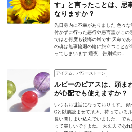
す」と言ったことは、忌
なりますか？
先日身内に不幸がありました 色々な
付かずに行った悪行や悪言霊がこの
ではと何度も後悔の嵐です 天命であ
の魂は無事輪廻の輪に旅立つことが
ってしまいます 通夜、告別式の...
アイテム、パワーストーン
ルビーのピアスは、頭ま
が心配でも使えますか？
いつもお世話になっております。 頭
Gと以前読ませて頂き、持っている
長い間しまい込んでいました。 でも
って美しいですよね。 大丈夫であれ