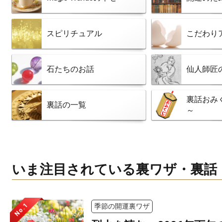
スピリチュアル
こだわり
石たちのお話
仙人師匠
裏話おみ
裏話の一覧
～
いま注目されている裏ワザ・裏話
No.1
季節の開運裏ワザ