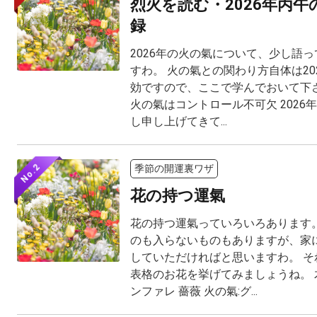
烈火を読む・2026年丙
録
2026年の火の氣について、少し語
すわ。 火の氣との関わり方自体は20
効ですので、ここで学んでおいて下さ
火の氣はコントロール不可欠 2026
し申し上げてきて...
No.2
季節の開運裏ワザ
花の持つ運氣
花の持つ運氣っていろいろあります。
のも入らないものもありますが、家
していただければと思いますわ。 そ
表格のお花を挙げてみましょうね。 木
ンファレ 薔薇 火の氣:グ...