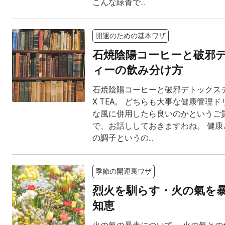
こんな緑青で...
開運のための基本ワザ
石焼陰陽コーヒーと破邪
ィーの飲み分け方
石焼陰陽コーヒーと破邪デトックスティー
X TEA。 どちらも大事な健康管理ド
な風に併用したら良いのかというご
で、お話ししておきますわね。 健康
の調子というの...
季節の開運裏ワザ
烈火を馴らす・火の氣を
知恵