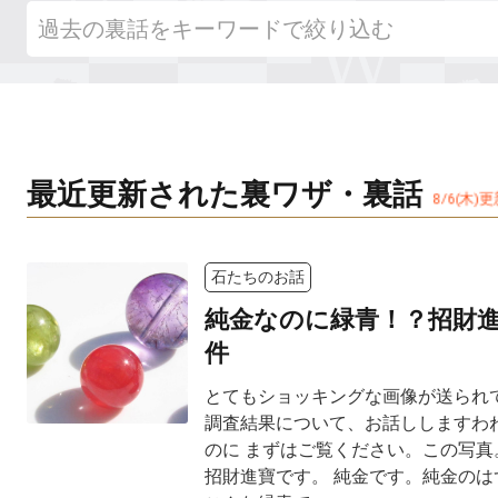
最近更新された裏ワザ・裏話
8
/
6
(
木
)
更
石たちのお話
純金なのに緑青！？招財
件
とてもショッキングな画像が送られて
調査結果について、お話ししますわね
のに まずはご覧ください。この写真。 M
招財進寶です。 純金です。純金のは