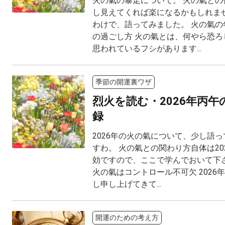
火の氣の暴走について。 火の氣との
し見えてくれば楽になるかもしれませ
わけで、語ってみました。 火の氣の
の過ごし方 火の氣とは、何やら恐ろ
思われているフシがあります...
季節の開運裏ワザ
烈火を読む・2026年丙
録
2026年の火の氣について、少し語
すわ。 火の氣との関わり方自体は20
効ですので、ここで学んでおいて下さ
火の氣はコントロール不可欠 2026
し申し上げてきて...
開運のための考え方