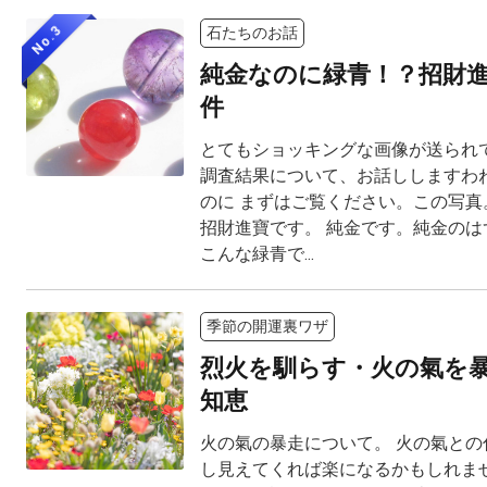
No.3
石たちのお話
純金なのに緑青！？招財
件
とてもショッキングな画像が送られて
調査結果について、お話ししますわね
のに まずはご覧ください。この写真。 M
招財進寶です。 純金です。純金のは
こんな緑青で...
季節の開運裏ワザ
烈火を馴らす・火の氣を
知恵
火の氣の暴走について。 火の氣との
し見えてくれば楽になるかもしれませ