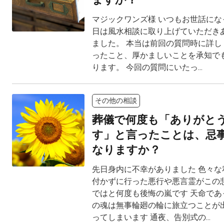
マジックワンズ様 いつもお世話にな
日は風水相談に取り上げていただき
ました。 本当は前回の質問時に詳し
ったこと、厚かましいことを承知で
ります。 今回の質問にいたっ...
その他の相談
葬儀で何度も「ありがと
す」と言ったことは、忌
なりますか？
先日身内に不幸がありました 色々な
付かずに行った悪行や悪言霊がこの
ではと何度も後悔の嵐です 天命であ
の魂は無事輪廻の輪に旅立つことが
ってしまいます 通夜、告別式の...