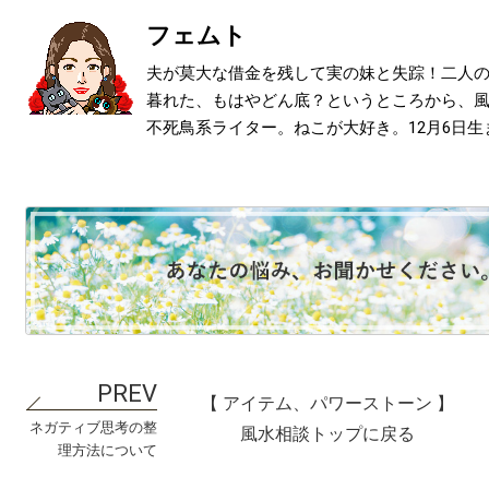
フェムト
夫が莫大な借金を残して実の妹と失踪！二人
暮れた、もはやどん底？というところから、
不死鳥系ライター。ねこが大好き。12月6日生
【 アイテム、パワーストーン 】
ネガティブ思考の整
風水相談トップに戻る
理方法について