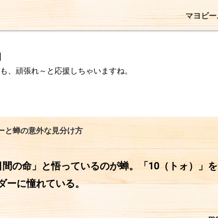
マヨビー
]
も、頑張れ～と応援しちゃいますね。
ーと蝉の意外な見分け方
日間の命」と悟っているのが蝉。「10（トォ）」
ダーに憧れている。