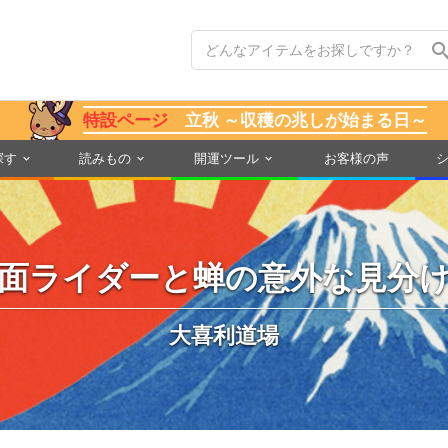
特設ページ
立秋 ～収穫の兆しが始まる日～
探す
読みもの
開運ツール
お客様の声
面ライダーと蝉の意外な見分
大喜利道場