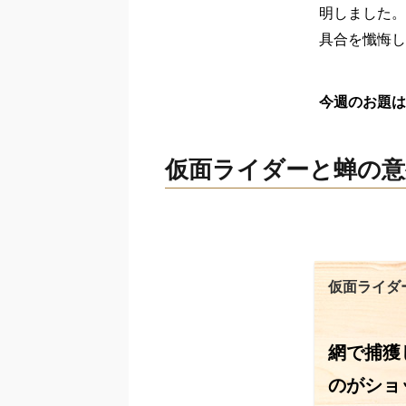
明しました。
具合を懺悔し
今週のお題は
仮面ライダーと蝉の意
仮面ライダ
網で捕獲
のがショ