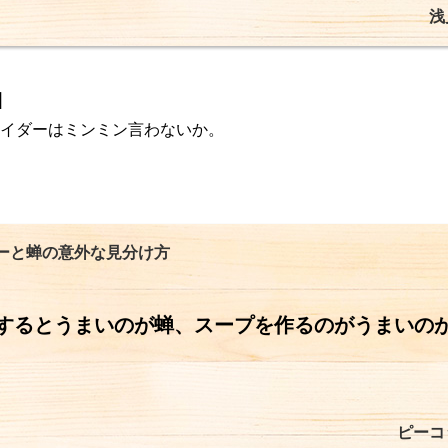
浅
]
イダーはミンミン言わないか。
ーと蝉の意外な見分け方
するとうまいのが蝉、スープを作るのがうまいの
ピーコ