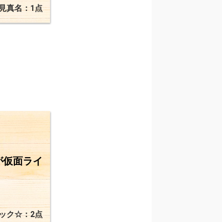
見真名：1点
が仮面ライ
ック☆：2点