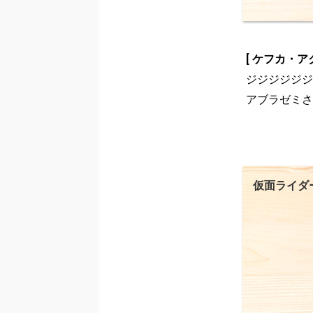
[ ケフカ・アク
ジジジジジジ（10
アブラゼミさ
仮面ライダ