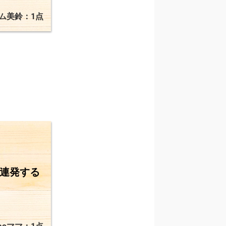
ム美鈴：1点
を連発する