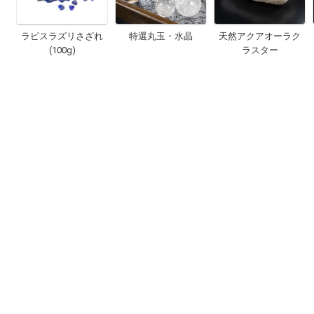
ラピスラズリさざれ
特選丸玉・水晶
天然アクアオーラク
(100g)
ラスター