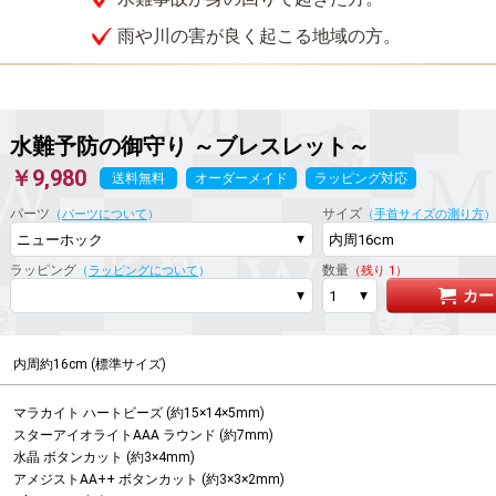
雨や川の害が良く起こる地域の方。
水難予防の御守り
～ブレスレット～
￥9,980
送料無料
オーダーメイド
ラッピング対応
パーツ
サイズ
（
パーツについて
）
（
手首サイズの測り方
）
ラッピング
数量
（
ラッピングについて
）
（残り 1）
カー
内周約16cm (標準サイズ)
マラカイト ハートビーズ (約15×14×5mm)

スターアイオライトAAA ラウンド (約7mm)

水晶 ボタンカット (約3×4mm)

アメジストAA++ ボタンカット (約3×3×2mm)
