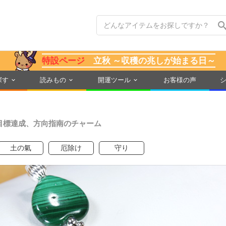
特設ページ
立秋 ～収穫の兆しが始まる日～
探す
読みもの
開運ツール
お客様の声
目標達成、方向指南のチャーム
土の氣
厄除け
守り