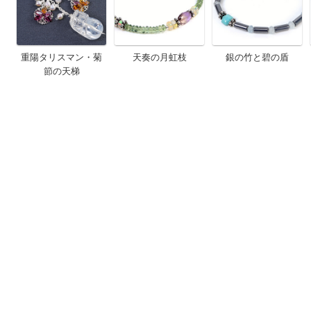
重陽タリスマン・菊
天奏の月虹枝
銀の竹と碧の盾
節の天梯