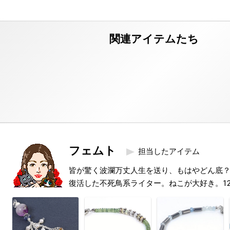
フェムト
担当したアイテム
皆が驚く波瀾万丈人生を送り、もはやどん底
復活した不死鳥系ライター。ねこが大好き。1