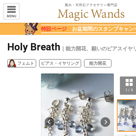
MENU
特設ページ
お盆期間のスタンプキャン
Holy Breath
｜能力開花、願いのピアスイヤ
フェムト
ピアス・イヤリング
能力開花
1 / 9