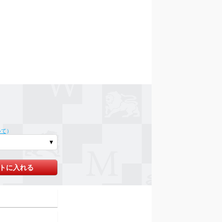
いて
）
トに入れる