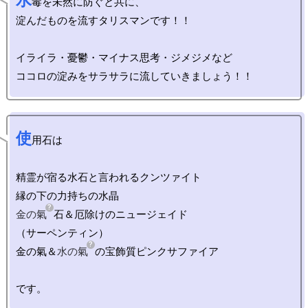
水
毒を未然に防ぐと共に、

淀んだものを流すタリスマンです！！

イライラ・憂鬱・マイナス思考・ジメジメなど

使
用石は

精霊が宿る水石と言われるクンツァイト

金の氣
石＆厄除けのニュージェイド

（サーペンティン）

金の氣＆
水の氣
の宝飾質ピンクサファイア
