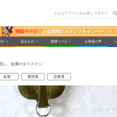
特設ページ
お盆期間のスタンプキャンペーン！
探す
読みもの
開運ツール
お客様の声
流し、金運のタリスマン
金運
愛情運
恋愛運