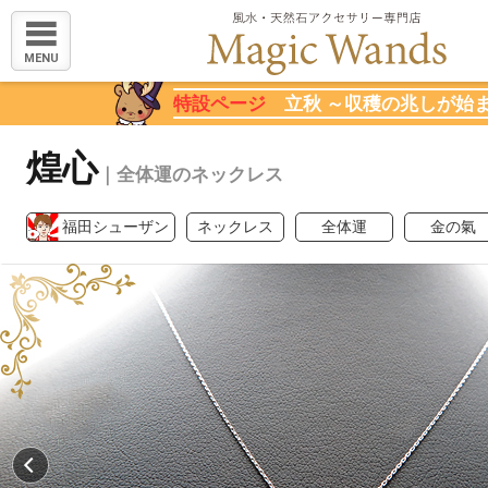
MENU
特設ページ
立秋 ～収穫の兆しが始
煌心
｜全体運のネックレス
福田シューザン
ネックレス
全体運
金の氣