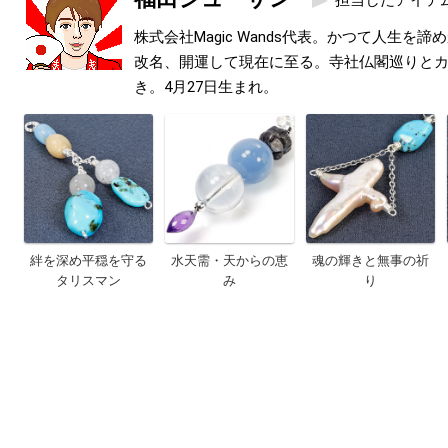
担当したアイテ
株式会社Magic Wands代表。かつて人生を
改名、開運して現在に至る。寺社仏閣巡りと
き。4月27日生まれ。
絆を深め平穏を守る
水天需・天からの恵
魂の輝きと無事の祈
タリスマン
み
り