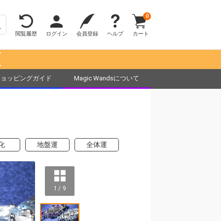
0
閲覧履歴
ログイン
会員登録
ヘルプ
カート
！
ショッピングガイド
Magic Wandsについて
化
地盤運
全体運
1 / 9