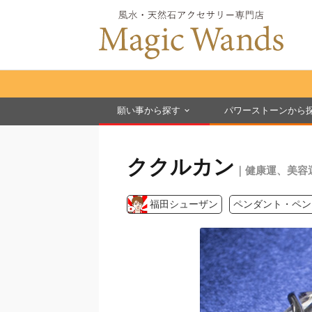
願い事から探す
パワーストーンから
ククルカン
｜健康運、美容
福田シューザン
ペンダント・ペン