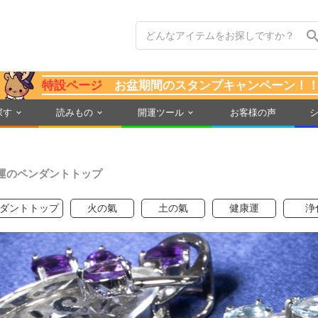
特設ページ
お盆期間のスタンプキャンペーン！
探す
読みもの
開運ツール
お客様の声
運のペンダントトップ
ダントトップ
火の氣
土の氣
健康運
浄