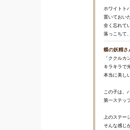
ホワイトト
置いておい
全く忘れて
落っこちて
蝶の妖精さ
「ククルカン
キラキラで
本当に美しい
この子は、
第一ステッ
上のステージ
そんな感じ