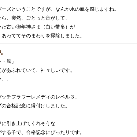
パーズということですが、なんか水の氣を感じますね。

たら、突然、ごとっと音がして、

いた古い御年神さま（白い幣帛）が

、あわててそのまわりを掃除しました。
ん
・風」

光があふれていて、神々しいです。

。。

バッチフラワーレメディのレベル３、

プの合格記念に縁付けしました。

に引き上げてくれそうな

がする子で、合格記念にぴったりです。
