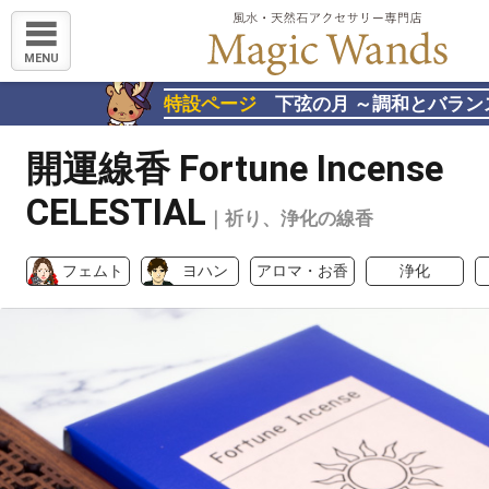
MENU
特設ページ
下弦の月 ～調和とバラン
開運線香 Fortune Incense
CELESTIAL
｜祈り、浄化の線香
フェムト
ヨハン
アロマ・お香
浄化