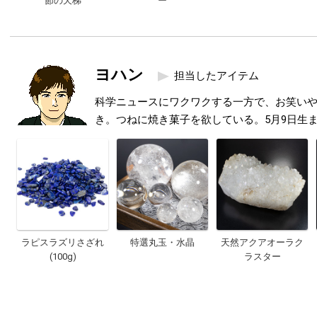
節の天梯
ー
ヨハン
担当したアイテム
科学ニュースにワクワクする一方で、お笑い
き。つねに焼き菓子を欲している。5月9日生
ラピスラズリさざれ
特選丸玉・水晶
天然アクアオーラク
(100g)
ラスター