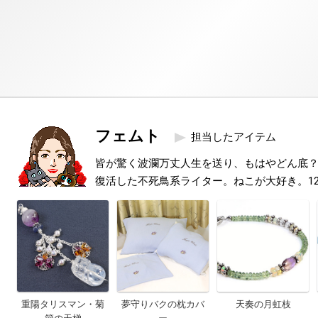
フェムト
担当したアイテム
皆が驚く波瀾万丈人生を送り、もはやどん底
復活した不死鳥系ライター。ねこが大好き。1
重陽タリスマン・菊
夢守りバクの枕カバ
天奏の月虹枝