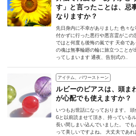
す」と言ったことは、忌
なりますか？
先日身内に不幸がありました 色々な
付かずに行った悪行や悪言霊がこの
ではと何度も後悔の嵐です 天命であ
の魂は無事輪廻の輪に旅立つことが
ってしまいます 通夜、告別式の...
アイテム、パワーストーン
ルビーのピアスは、頭ま
が心配でも使えますか？
いつもお世話になっております。 頭
Gと以前読ませて頂き、持っている
長い間しまい込んでいました。 でも
って美しいですよね。 大丈夫であれ