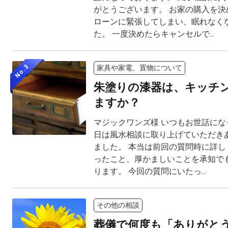
がとうございます。 お家の購入を決
ローンに緊張してしまい、眠れなく
た。 一度決めたらキャンセルで...
No.3
家具や家電、置物について
朱塗りの漆器は、キッチ
ますか？
マジックワンズ様 いつもお世話にな
日は風水相談に取り上げていただき
ました。 本当は前回の質問時に詳し
ったこと、厚かましいことを承知で
ります。 今回の質問にいたっ...
その他の相談
葬儀で何度も「ありがと