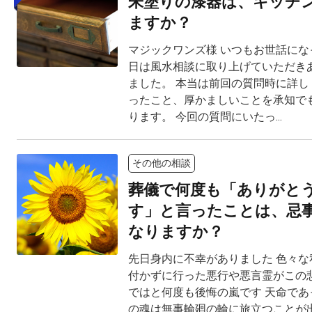
朱塗りの漆器は、キッチ
ますか？
マジックワンズ様 いつもお世話にな
日は風水相談に取り上げていただき
ました。 本当は前回の質問時に詳し
ったこと、厚かましいことを承知で
ります。 今回の質問にいたっ...
その他の相談
葬儀で何度も「ありがと
す」と言ったことは、忌
なりますか？
先日身内に不幸がありました 色々な
付かずに行った悪行や悪言霊がこの
ではと何度も後悔の嵐です 天命であ
の魂は無事輪廻の輪に旅立つことが