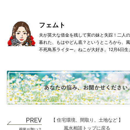
フェムト
夫が莫大な借金を残して実の妹と失踪！二人
暮れた、もはやどん底？というところから、
不死鳥系ライター。ねこが大好き。12月6日生
【 住宅環境、間取り、土地など 】
風水相談トップに戻る
根氣が無い？