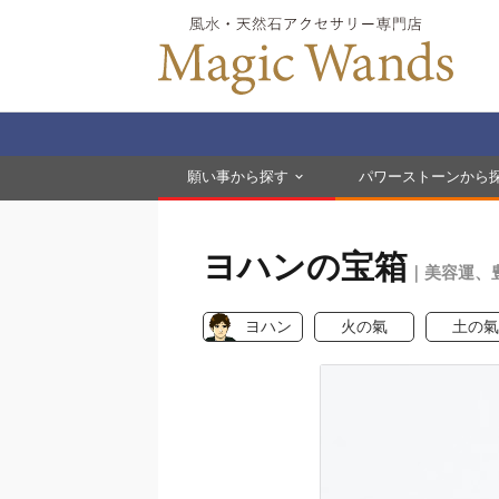
願い事から探す
パワーストーンから
ヨハンの宝箱
｜美容運、
ヨハン
火の氣
土の氣