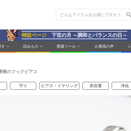
特設ページ
下弦の月 ～調和とバランスの日～
探す
読みもの
開運ツール
お客様の声
豊穣のフックピアス
守り
ピアス・イヤリング
美容運
浄化