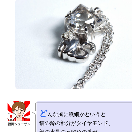
ど
んな風に繊細かというと

猫の鈴の部分がダイヤモンド、

顔の水晶の石留めの爪が
