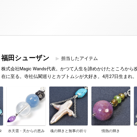
福田シューザン
担当したアイテム
株式会社Magic Wands代表。かつて人生を諦めかけたところか
在に至る。寺社仏閣巡りとカブトムシが大好き。4月27日生まれ。
タ
水天需・天からの恵み
魂の輝きと無事の祈り
情熱の輝き