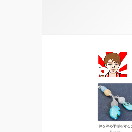
絆を深め平穏を守る
リスマン