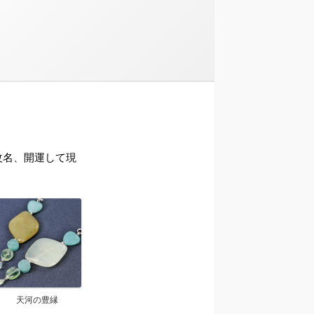
ら改名、開運して現
天河の豊縁