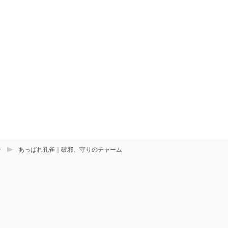
ン
あっぱれ孔雀｜破邪、守りのチャーム