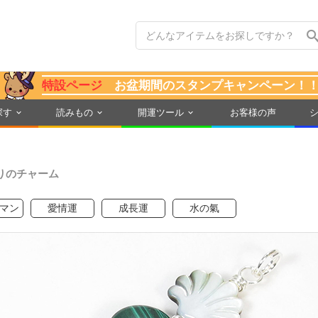
特設ページ
お盆期間のスタンプキャンペーン！
探す
読みもの
開運ツール
お客様の声
りのチャーム
マン
愛情運
成長運
水の氣