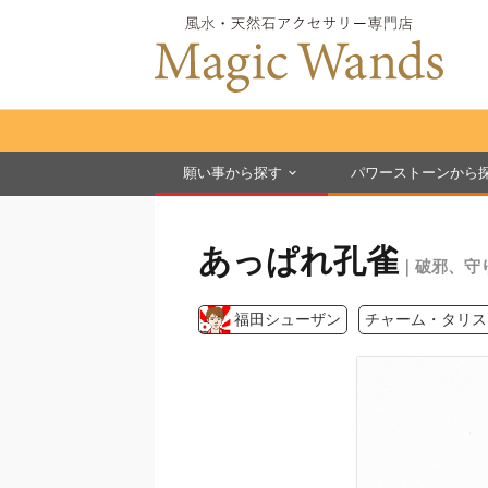
願い事から探す
パワーストーンから
あっぱれ孔雀
｜破邪、守
福田シューザン
チャーム・タリス