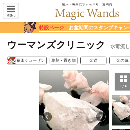
MENU
特設ページ
お盆期間のスタンプキャン
ウーマンズクリニック
｜水毒流し
福田シューザン
彫刻・置き物
金運
金の氣
1 / 6