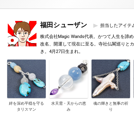
福田シューザン
担当したアイテ
株式会社Magic Wands代表。かつて人生を
改名、開運して現在に至る。寺社仏閣巡りと
き。4月27日生まれ。
絆を深め平穏を守る
水天需・天からの恵
魂の輝きと無事の祈
タリスマン
み
り