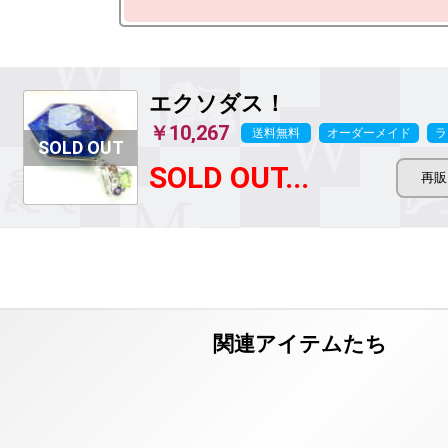
エクソダス！
￥10,267
送料無料
オーダーメイド
ラ
SOLD OUT...