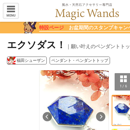
MENU
特設ページ
お盆期間のスタンプキャン
エクソダス！
｜願い叶えのペンダントトッ
福田シューザン
ペンダント・ペンダントトップ
1 / 6