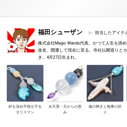
福田シューザン
担当したアイテ
株式会社Magic Wands代表。かつて人生を
改名、開運して現在に至る。寺社仏閣巡りと
き。4月27日生まれ。
絆を深め平穏を守る
水天需・天からの恵
魂の輝きと無事の祈
タリスマン
み
り