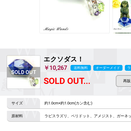
エクソダス！
￥10,267
送料無料
オーダーメイド
ラ
SOLD OUT...
約1.0cm×約1.0cm(カン含む)
ラピスラズリ、ペリドット、アメジスト、ガーネ