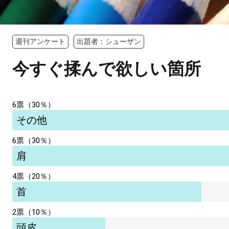
週刊アンケート
出題者：シューザン
今すぐ揉んで欲しい箇所
6票（30％）
その他
6票（30％）
肩
4票（20％）
首
2票（10％）
頭皮