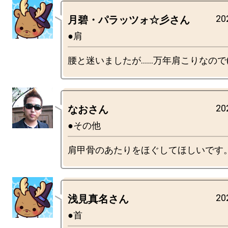
20
月碧・パラッツォ☆彡さん
●肩
20
なおさん
●その他
20
浅見真名さん
●首