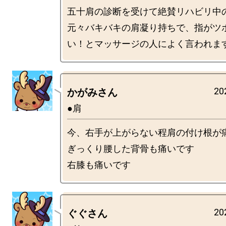
五十肩の診断を受けて絶賛リハビリ中の
元々バキバキの肩凝り持ちで、指がツ
20
かがみさん
●肩
今、右手が上がらない程肩の付け根が痛
ぎっくり腰した背骨も痛いです

20
ぐぐさん