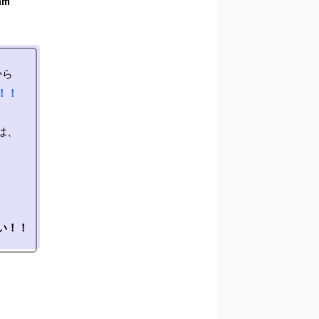
am
！！
、

い！！