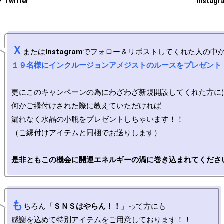
・Twitter
Instagr
Ｘ
または
Instagram
１９名様にインクルージョンアメジストのルースをプレゼント
更にこのキャンペーンの為にわざわざ新規開設してくれた方には
何かご縁付けされた際に教えていただければ

漏れなく水晶の小瓶をプレゼントしちゃいます！！

（ご縁付けアイテムと同梱でお送りします）

是非ともこの機会に開運エネルギーの渦に巻き込まれてくださ
も
ちろん「
ＳＮＳはやらん！！
」って方にも
