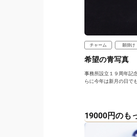
チャーム
願掛け
希望の青写真
事務所設立１９周年記
らに今年は新月の日で
19000円の