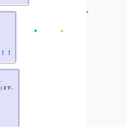
と！！
、

ます。
