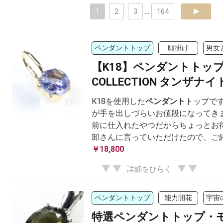
1
2
3
...
164
next
ペンダントトップ
願掛け
男女
【K18】ペンダントトッ
COLLECTION タンザナイト
K18を使用した
ペンダント
トップです
が手を出しづらいお値段になってきま
前に仕入れたやつだからちょっとお得
卸さんに言っていただけたので、ご
￥18,800
詳細をひらく
ペンダントトップ
能力開花
宇宙
特選ペンダントトップ・