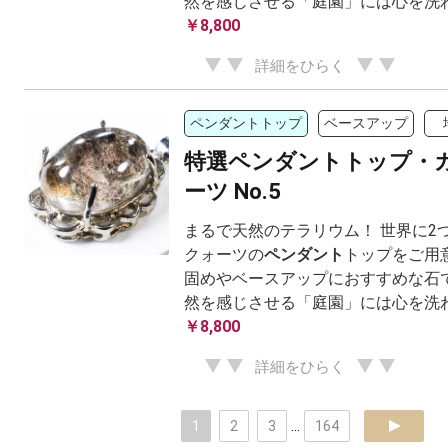
然を感じさせる「庭園」には心を洗
￥8,800
詳細をひらく
ペンダントトップ
ベースアップ
特選ペンダントトップ・
ーツ No.5
まるで天然のテラリウム！ 世界に2
クォーツの
ペンダント
トップをご用
固めやベースアップにおすすめな石で
然を感じさせる「庭園」には心を洗
￥8,800
詳細をひらく
1
2
3
...
164
next