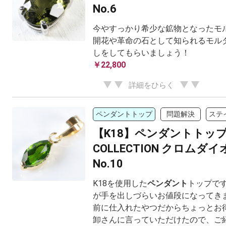
No.6
今やすっかり希少な鉱物となったモル
開花や革命の石として知られるモル
しをしてもらいましょう！
￥22,800
詳細をひらく
ペンダントトップ
問題解決
ステ
【K18】ペンダントトッ
COLLECTION クロムダ
No.10
K18を使用した
ペンダント
トップです
が手を出しづらいお値段になってきま
前に仕入れたやつだからちょっとお得
卸さんに言っていただけたので、ご