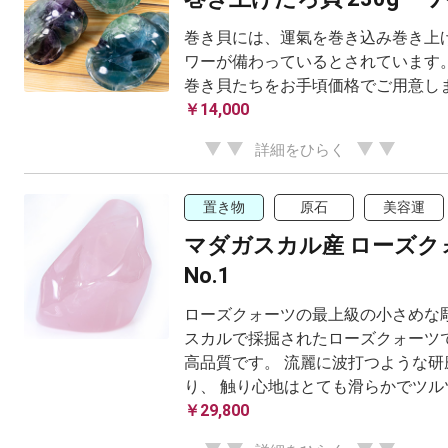
巻き貝には、運氣を巻き込み巻き上げ
ワーが備わっているとされています。
巻き貝たちをお手頃価格でご用意し
￥14,000
詳細をひらく
置き物
原石
美容運
マダガスカル産 ローズク
No.1
ローズクォーツの最上級の小さめな彫
スカルで採掘されたローズクォーツで
高品質です。 流麗に波打つような研
り、 触り心地はとても滑らかでツル
￥29,800