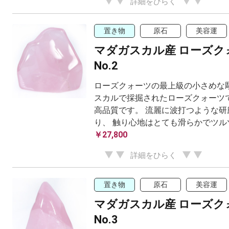
詳細をひらく
置き物
原石
美容運
マダガスカル産 ローズク
No.2
ローズクォーツの最上級の小さめな彫
スカルで採掘されたローズクォーツで
高品質です。 流麗に波打つような研
り、 触り心地はとても滑らかでツル
￥27,800
詳細をひらく
置き物
原石
美容運
マダガスカル産 ローズク
No.3