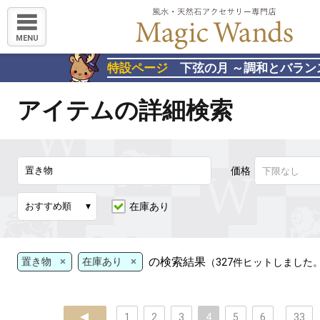
MENU
特設ページ
下弦の月 ～調和とバラン
アイテムの詳細検索
価格
在庫あり
×
×
の検索結果
置き物
在庫あり
（327件ヒットしました
prev
1
2
3
4
5
6
...
33