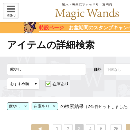
MENU
特設ページ
お盆期間のスタンプキャン
アイテムの詳細検索
価格
在庫あり
×
×
の検索結果
癒やし
在庫あり
（245件ヒットしました
prev
1
2
3
4
5
...
25