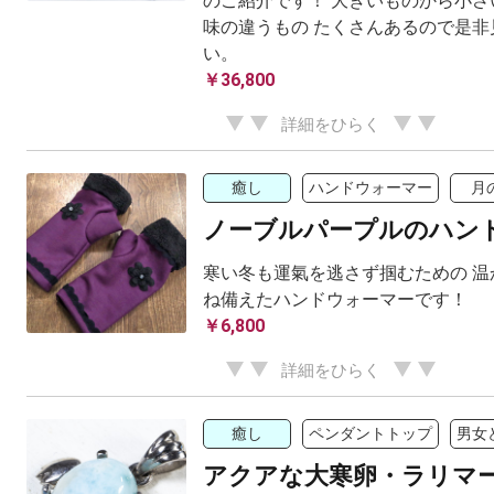
のご紹介です！ 大きいものから小さ
味の違うもの たくさんあるので是非
い。
￥36,800
詳細をひらく
癒し
ハンドウォーマー
月
ノーブルパープルのハン
寒い冬も運氣を逃さず掴むための 温
ね備えたハンドウォーマーです！
￥6,800
詳細をひらく
癒し
ペンダントトップ
男女
アクアな大寒卵・ラリマ