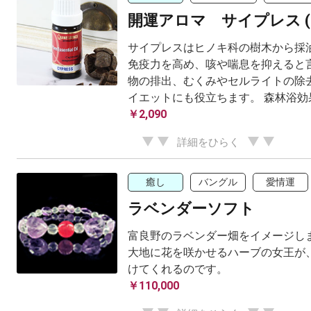
開運アロマ サイプレス (
サイプレスはヒノキ科の樹木から採
免疫力を高め、咳や喘息を抑えると言
物の排出、むくみやセルライトの除去
イエットにも役立ちます。 森林浴効果
￥2,090
詳細をひらく
癒し
バングル
愛情運
ラベンダーソフト
富良野のラベンダー畑をイメージしま
大地に花を咲かせるハーブの女王が
けてくれるのです。
￥110,000