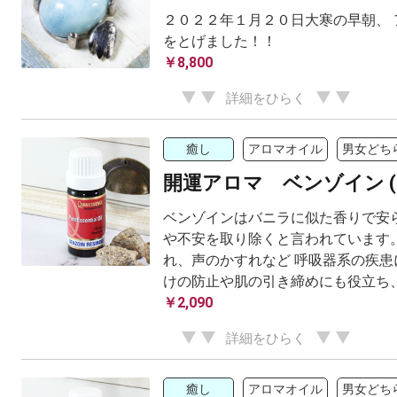
２０２２年１月２０日大寒の早朝、 
をとげました！！
￥8,800
詳細をひらく
癒し
アロマオイル
男女どち
開運アロマ ベンゾイン (
ベンゾインはバニラに似た香りで安ら
や不安を取り除くと言われています。
れ、声のかすれなど 呼吸器系の疾患
けの防止や肌の引き締めにも役立ち、若
￥2,090
詳細をひらく
癒し
アロマオイル
男女どち