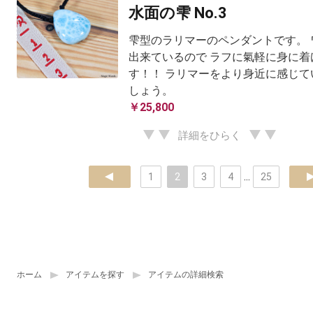
水面の雫 No.3
雫型のラリマーのペンダントです。 
出来ているので ラフに氣軽に身に着
す！！ ラリマーをより身近に感じて
しょう。
￥25,800
詳細をひらく
prev
1
2
3
4
...
25
ne
ホーム
アイテムを探す
アイテムの詳細検索