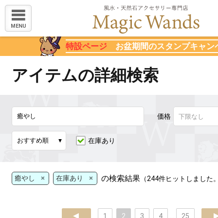
MENU
特設ページ
お盆期間のスタンプキャン
アイテムの詳細検索
価格
在庫あり
×
×
の検索結果
癒やし
在庫あり
（244件ヒットしました
prev
1
2
3
4
...
25
ne