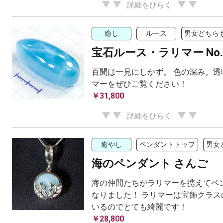
詳細をひらく
癒し
ルース
男女どちらも
宝石ルース・ラリマー No.6 
百聞は一見にしかず。 色の深み。透
マーをぜひご覧ください！
￥31,800
詳細をひらく
癒やし
ペンダントトップ
男女
海のペンダント さんご
海の仲間たちがラリマーを携えてペ
なりました！ ラリマーは宝飾クラス
いるのでとても綺麗です！
￥28,800