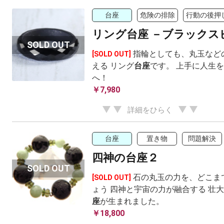
台座
危険の排除
行動の後押
リング台座 －ブラックス
指輪としても、丸玉など
[SOLD OUT]
える リング
台座
です。 上手に人生
へ！
￥7,980
詳細をひらく
台座
置き物
問題解決
四神の台座２
石の丸玉の力を、どこま
[SOLD OUT]
ょう 四神と宇宙の力が融合する 壮
座
が生まれました。
￥18,800