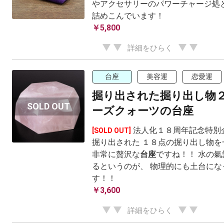
やアクセサリーのパワーチャージ処と
詰めこんでいます！
￥5,800
詳細をひらく
台座
美容運
恋愛運
掘り出された掘り出し物
ーズクォーツの台座
法人化１８周年記念特別
[SOLD OUT]
掘り出された １８点の掘り出し物を
非常に贅沢な
台座
ですね！！ 水の
るというのが、 物理的にも土台にな
す！！
￥3,600
詳細をひらく