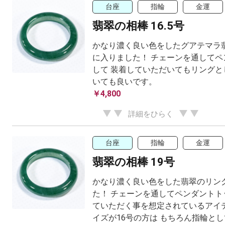
台座
指輪
金運
翡翠の相棒 16.5号
かなり濃く良い色をしたグアテマラ
に入りました！ チェーンを通してペ
して 装着していただいてもリングと
いても良いです。
￥4,800
詳細をひらく
台座
指輪
金運
翡翠の相棒 19号
かなり濃く良い色をした翡翠のリン
た！ チェーンを通してペンダントト
ていただく事を想定されているアイテ
イズが16号の方は もちろん指輪として