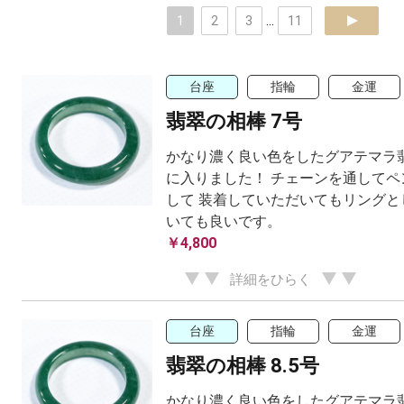
1
2
3
...
11
next
台座
指輪
金運
翡翠の相棒 7号
かなり濃く良い色をしたグアテマラ
に入りました！ チェーンを通してペ
して 装着していただいてもリングと
いても良いです。
￥4,800
詳細をひらく
台座
指輪
金運
翡翠の相棒 8.5号
かなり濃く良い色をしたグアテマラ