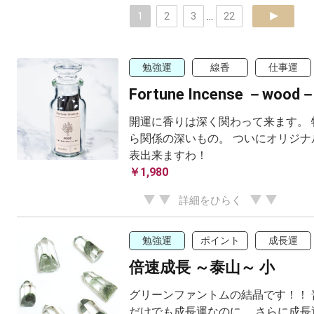
1
2
3
...
22
next
勉強運
線香
仕事運
Fortune Incense －wood
開運に香りは深く関わって来ます。 
ら関係の深いもの。 ついにオリジナ
表出来ますわ！
￥1,980
詳細をひらく
勉強運
ポイント
成長運
倍速成長 ～泰山～ 小
グリーンファントムの結晶です！！ 
だけでも成長運なのに、 さらに成長