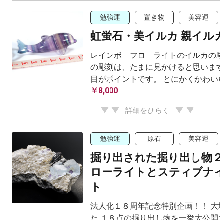
勉強運
置き物
美容運
虹蛍石・美イルカ 親イル
レインボーフローライトのイルカの彫
の彫刻は、たまに見かけると思います
目がポイントです。 とにかくかわい
￥8,000
詳細をひらく
勉強運
原石
美容運
掘り出された掘り出し物
ローライトとスティブナ
ト
法人化１８周年記念特別企画！！ 大
た １８点の掘り出し物を一挙大公開