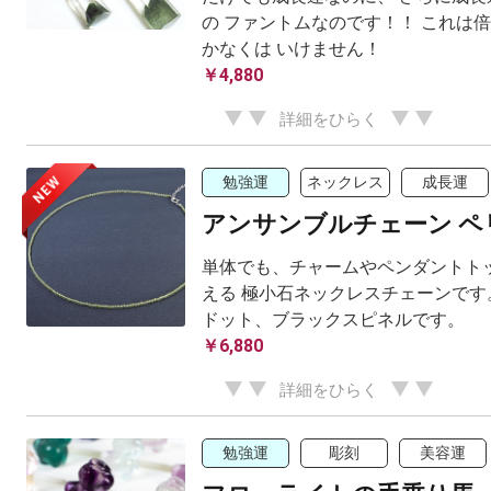
の ファントムなのです！！ これは
かなくは いけません！
￥4,880
詳細をひらく
NEW
勉強運
ネックレス
成長運
アンサンブルチェーン ペ
単体でも、チャームやペンダントト
える 極小石ネックレスチェーンです
ドット、ブラックスピネルです。
￥6,880
詳細をひらく
勉強運
彫刻
美容運