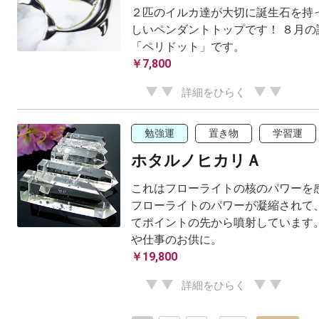
２匹のイルカ達が大切に誕生石を持っ
しいペンダントトップです！ ８月の
「ペリドット」です。
￥7,800
詳細をひらく
勉強運
置き物
学習運
ホタルノヒカリＡ
これはフローライトの核のパワーを感
フローライトのパワーが凝縮されて、
てポイントの先から噴射しています。
や仕事のお供に。
￥19,800
詳細をひらく