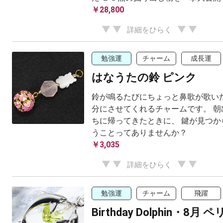
￥28,800
詳細をひらく
勉強運
チャーム
成長運
はなうたの鈴 ピンク
鈴が鳴るたびにちょっと鼻歌が歌いた
分にさせてくれるチャームです。 朝
ちに帰ってきたときに、 鍵が見つか
うことってありませんか？
￥3,035
詳細をひらく
勉強運
チャーム
飛躍
Birthday Dolphin・8月