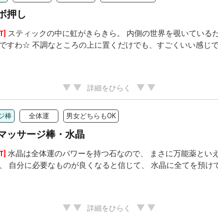
ボ押し
スティックの中に虹がきらきら。 内側の世界を覗いているだ
T]
ですわ☆ 不調なところの上に置くだけでも、すごくいい感じで
詳細をひらく
ジ棒
全体運
男女どちらもOK
マッサージ棒・水晶
水晶は全体運のパワーを持つ石なので、 まさに万能薬といえ
T]
、 自分に必要なものが良くなると信じて、 水晶に全てを預け
詳細をひらく