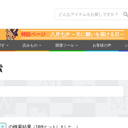
特設ページ
八月七夕 ～天に願いを届ける日～
探す
読みもの
開運ツール
お客様の声
索
×
の検索結果
（18件ヒットしました。）