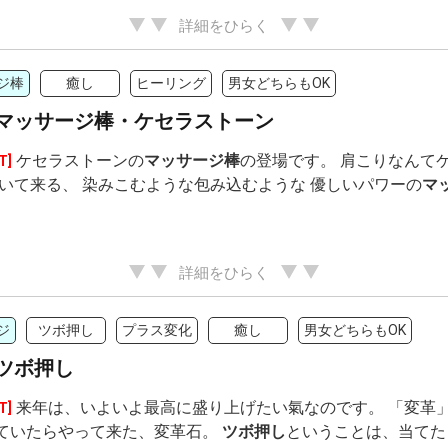
詳細をひらく
ジ棒
癒し
ヒーリング
男女どちらもOK
マッサージ棒・ケセラストーン
ケセラストーンの
マッサージ棒
の登場です。 肩こりなんて
T]
いて来る、 染みこむような包み込むような 優しいパワーの
マ
詳細をひらく
ジ
ツボ押し
プラス変化
癒し
男女どちらもOK
ツボ押し
来年は、いよいよ最高に盛り上げたい氣なのです。 「変革」
T]
っていたらやって来た、変革石。
ツボ押し
ということは、当てた