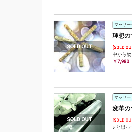
マッサー
理想の
[SOLD OU
中から効
￥7,980
マッサー
変革の
[SOLD OU
♪ と思