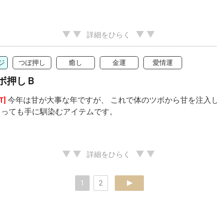
詳細をひらく
ジ
つぼ押し
癒し
金運
愛情運
ボ押しＢ
今年は甘が大事な年ですが、 これで体のツボから甘を注入し
T]
とっても手に馴染むアイテムです。
詳細をひらく
1
2
next