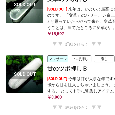
来年は、いよいよ最高に
[SOLD OUT]
のです。 「変革」のパワー。 八白
♪ と思っていたらやって来た、変革
うことは、当てたところに変革が。
￥15,597
詳細をひらく
マッサージ
つぼ押し
癒し
甘のツボ押しＢ
今年は甘が大事な年です
[SOLD OUT]
ボから甘を注入しちゃいましょう。 
する、 とっても手に馴染むアイテム
￥8,800
詳細をひらく