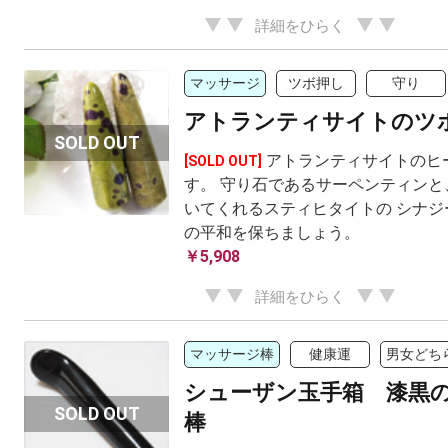
詳細をひらく
マッサージ
ツボ押し
守り
アトランティサイトのツ
アトランティサイトのヒ
[SOLD OUT]
す。 守り石であるサーペンティンと
いてくれるスティヒタイトの シナジ
の平和を保ちましょう。
￥5,908
詳細をひらく
マッサージ棒
健康運
男女どち
シューザン玉手箱 漆黒
棒