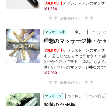
オブシディアンの
マッサ
[SOLD OUT]
￥1,886
詳細をひらく
マッサージ棒
癒し
ヒーリン
理想のマッサージ棒・ケ
ケセラストーンの
マッサ
[SOLD OUT]
す。 肩こりなんてケセラセラ！！ 
と中から効いて来る、 染みこむよう
優しいパワーの
マッサージ棒
なので
￥7,980
詳細をひらく
マッサージ
ツボ押し
プラス変化
変革のツボ押し