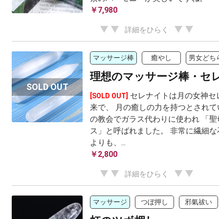
￥7,980
詳細をひらく
マッサージ棒
癒やし
男女どち
理想のマッサージ棒・セ
セレナイトは月の女神セ
[SOLD OUT]
来で、 月の癒しの力を持つとされて
の教会でガラス代わりに使われ 「聖
ス」と呼ばれました。 非常に繊細な
よりも、...
￥2,800
詳細をひらく
マッサージ
つぼ押し
邪氣祓い