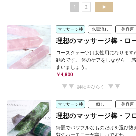
1
2
next
マッサージ棒
水毒流し
美容運
理想のマッサージ棒・ロ
ローズクォーツは女性用になりますが
勧めです。 体のケアをしながら、 
まいましょう。
￥4,800
詳細をひらく
マッサージ棒
癒し
美容運
理想のマッサージ棒・フ
綺麗でパワフルなものだけを選び抜き
紫のハーモニーが美しいですね。