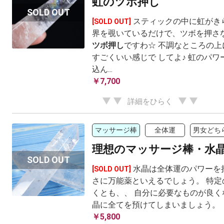
虹のツボ押し
スティックの中に虹がき
[SOLD OUT]
界を覗いているだけで、ツボを押さな
ツボ押し
ですわ☆ 不調なところの
すごくいい感じで してよ♪ 虹のパ
込ん...
￥7,700
詳細をひらく
マッサージ棒
全体運
男女どち
理想のマッサージ棒・水
水晶は全体運のパワーを
[SOLD OUT]
さに万能薬といえるでしょう。 特定
くとも、、 自分に必要なものが良く
晶に全てを預けてしまいましょう。
￥5,800