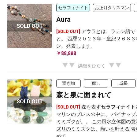
セラフィナイト
お正月タリスマン
Aura
アウラとは、ラテン語で
[SOLD OUT]
と。 西暦２０２３年・皇紀２６８３
ン、発表します。
￥88,888
詳細をひらく
置き物
癒し
成長
森と泉に囲まれて
森を表す
セラフィナイト
[SOLD OUT]
マリンのブレスの中に、 パイナップ
ミミズクが。。 この風水立体図の意
ズリのミミズクは、願いを叶える 青
めて...