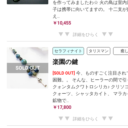
を作ってみましたわ☆ 火の鳥は室内
子は携帯に向いてますの。 十二支が
え...
￥10,455
詳細をひらく
セラフィナイト
タリスマン
癒
楽園の鍵
今、ものすごく注目され
[SOLD OUT]
困難。。 そんな、ヒーラーの間で引
クォンタムクワトロシリカ♪ クリソ
クォーツ、シャッタカイト、 マラカ
鉱物で...
￥17,800
詳細をひらく