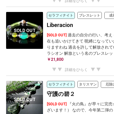
詳細をひらく
セラフィナイト
ブレスレット
成
Liberacion
過去の自分の行い、考え
[SOLD OUT]
在も追いかけてきて 呪縛になってい
りますわね 過去を許して解放されて
ラシオン 解放という名のブレスレッ
￥21,800
詳細をひらく
セラフィナイト
タリスマン
厄除
守護の碧２
『火の鳥』が早々に完売
[SOLD OUT]
ざいます！） なので、今年第二弾の