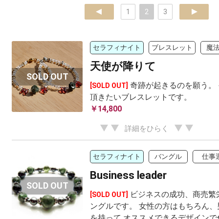
prev
1
2
3
next
セラフィナイト
ブレスレット
魔
天使が降りて
奇跡が起きるのを願う。
[SOLD OUT]
頂きたいブレスレットです。
￥14,800
詳細をひらく
セラフィナイト
バングル
仕事
Business leader
ビジネスの成功、商売繁
[SOLD OUT]
ングルです。 女性の方はもちろん、
を持って オススメできるデザインで