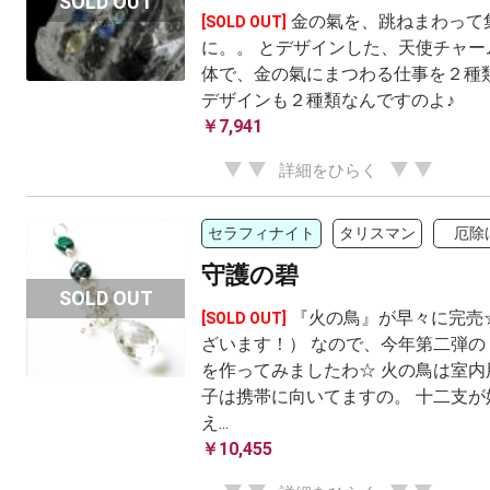
金の氣を、跳ねまわって
[SOLD OUT]
に。。 とデザインした、天使チャー
体で、金の氣にまつわる仕事を２種類
デザインも２種類なんですのよ♪
￥7,941
詳細をひらく
セラフィナイト
タリスマン
厄除
守護の碧
『火の鳥』が早々に完売
[SOLD OUT]
ざいます！） なので、今年第二弾の
を作ってみましたわ☆ 火の鳥は室内
子は携帯に向いてますの。 十二支が
え...
￥10,455