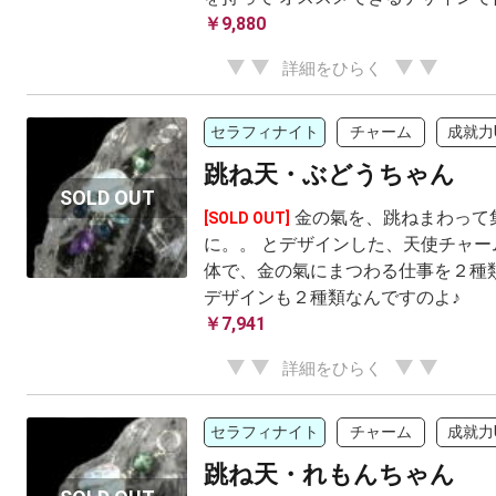
￥9,880
詳細をひらく
セラフィナイト
チャーム
成就力
跳ね天・ぶどうちゃん
金の氣を、跳ねまわって
[SOLD OUT]
に。。 とデザインした、天使チャー
体で、金の氣にまつわる仕事を２種類
デザインも２種類なんですのよ♪
￥7,941
詳細をひらく
セラフィナイト
チャーム
成就力
跳ね天・れもんちゃん