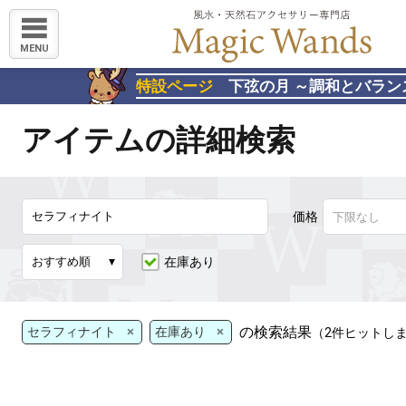
MENU
特設ページ
下弦の月 ～調和とバラン
アイテムの詳細検索
価格
在庫あり
×
×
の検索結果
セラフィナイト
在庫あり
（2件ヒットし