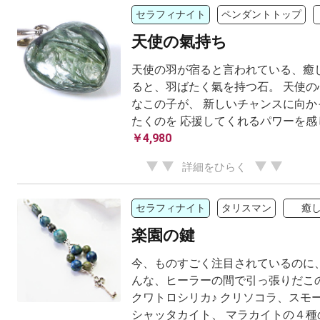
セラフィナイト
ペンダントトップ
天使の氣持ち
天使の羽が宿ると言われている、癒し
ると、羽ばたく氣を持つ石。 天使の
なこの子が、 新しいチャンスに向か
たくのを 応援してくれるパワーを感じ
￥4,980
詳細をひらく
セラフィナイト
タリスマン
癒
楽園の鍵
今、ものすごく注目されているのに、
んな、ヒーラーの間で引っ張りだこの
クワトロシリカ♪ クリソコラ、スモ
シャッタカイト、 マラカイトの４種の